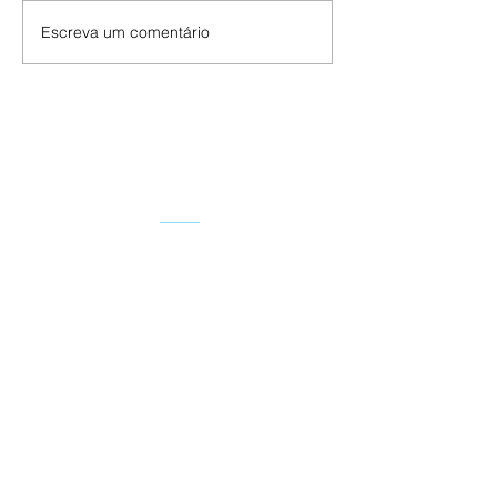
Escreva um comentário
FALE CONOSCO
QD. 12 Área Especial 01 -
Setor Leste - Gama/DF.
CL 103 LT F Área Especial -
Santa Maria Sul/DF.
Endereço
© 2022, Obras Assistencias Pe.
Natale Battezzi
CNPJ
33.523.945
/0001-47